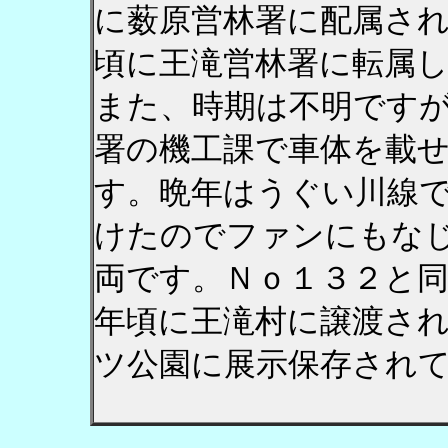
に薮原営林署に配属さ
頃に王滝営林署に転属
また、時期は不明です
署の機工課で車体を載
す。晩年はうぐい川線
けたのでファンにもな
両です。Ｎｏ１３２と同
年頃に王滝村に譲渡さ
ツ公園に展示保存され