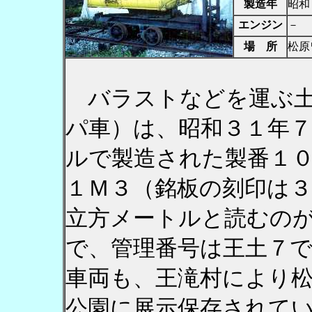
製造年
昭和
エンジン
－
場 所
松原
バラストなどを運ぶ土
パ車）は、昭和３１年
ルで製造された製番１
１Ｍ３（銘板の刻印は
立方メートルと読むの
で、管理番号は王土７
車両も、王滝村により
公園に展示保存されて