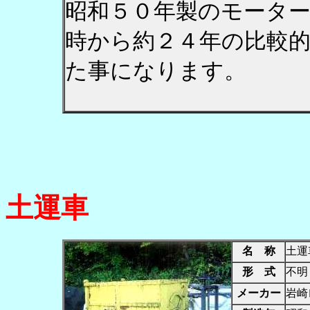
昭和５０年製のモータ
時から約２４年の比較
た事になります。
土運車
名 称
土運
形 式
不明
メーカー
岩崎