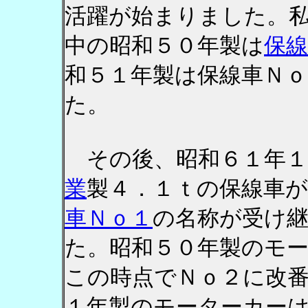
活躍が始まりました。
中の昭和５０年製は
保線
和５１年製は保線車Ｎ
た。
その後、昭和６１年１
業
製４．１ｔの保線車
車Ｎｏ１
の名称が受け
た。昭和５０年製のモ
この時点でＮｏ２に改
１年製のモーターカー