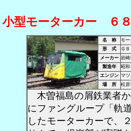
小型モーターカー ６
名 称
モー
形 式
ＧＢ
メーカー
岩崎
製造年
昭和
エンジン
マツ
場 所
松原
木曽福島の屑鉄業者か
にファングループ「軌
したモーターカーで、