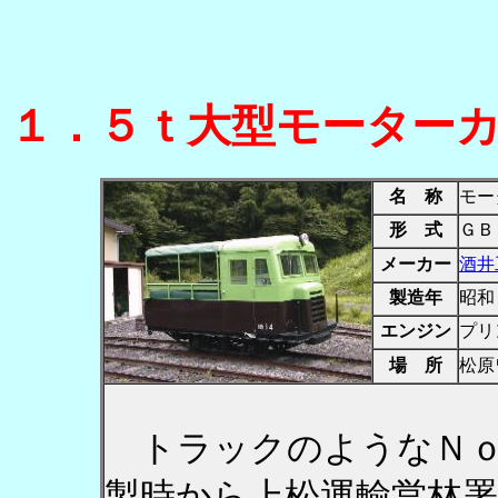
１．５ｔ大型モーター
名 称
モー
形 式
ＧＢ
メーカー
酒井
製造年
昭和
エンジン
プリ
場 所
松原
トラックのようなＮｏ
製時から上松運輸営林