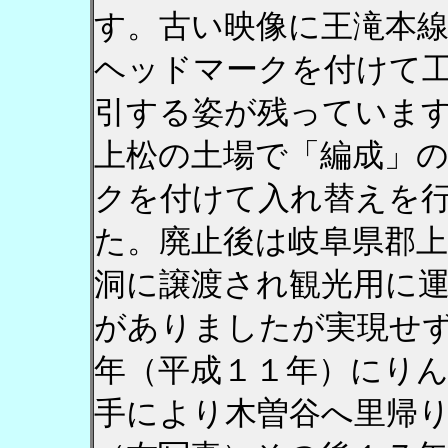
す。古い映像に王滝本
ヘッドマークを付けて
引する姿が残っていま
上松の土場で「編成」
クを付けて入れ替えを
た。廃止後は岐阜県郡上
洞に譲渡され観光用に
がありましたが実現せ
年（平成１１年）にり
手により木曽谷へ里帰