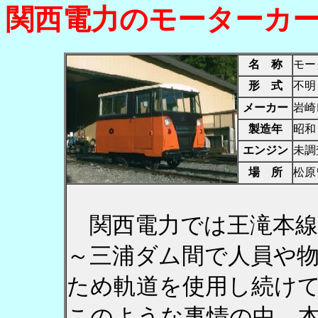
関西電力のモーターカ
名 称
モー
形 式
不明
メーカー
岩崎
製造年
昭和
エンジン
未調
場 所
松原
関西電力では王滝本線
～三浦ダム間で人員や
ため軌道を使用し続け
このような事情の中、