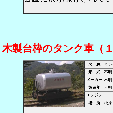
木製台枠のタンク車（
名 称
タン
形 式
不明
メーカー
不明
製造年
不明
エンジン
－
場 所
松原