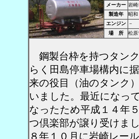
メーカー
岩崎
製造年
昭和
エンジン
－
場 所
松原
鋼製台枠を持つタンク
らく田島停車場構内に
来の役目（油のタンク
いました。最近になっ
なったため平成１４年
つ倶楽部が譲り受けま
８年１０月に岩崎レー