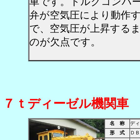
車です。トルクコンバ
弁が空気圧により動作
で、空気圧が上昇する
のが欠点です。
７ｔディーゼル機関車
名 称
ディ
形 式
ＤＢ