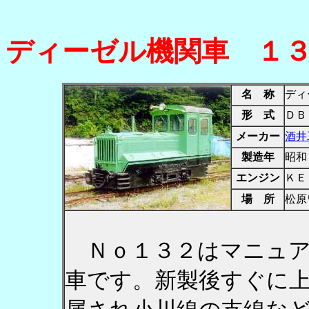
ディーゼル機関車 １
名 称
ディ
形 式
ＤＢ
メーカー
酒井
製造年
昭和
エンジン
ＫＥ
場 所
松原
Ｎｏ１３２はマニュア
車です。新製後すぐに