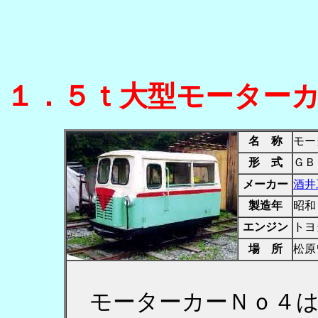
１．５ｔ大型モーター
名 称
モー
形 式
ＧＢ
メーカー
酒井
製造年
昭和
エンジン
トヨ
場 所
松原
モーターカーＮｏ４は