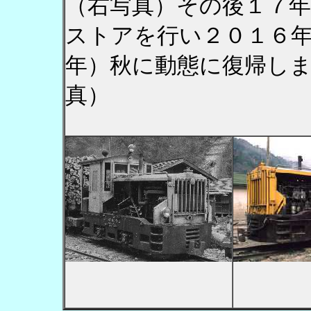
（右写真）その後１７
ストアを行い２０１６
年）秋に動態に復帰し
真）