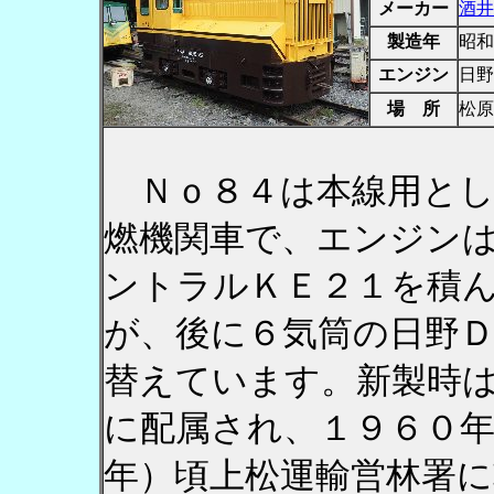
メーカー
酒井
製造年
昭和
エンジン
日野
場 所
松原
Ｎｏ８４は本線用とし
燃機関車で、エンジン
ントラルＫＥ２１を積
が、後に６気筒の日野
替えています。新製時
に配属され、１９６０
年）頃上松運輸営林署