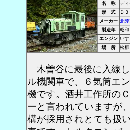
名 称
ディ
形 式
ＤＢ
メーカー
北陸
製造年
昭和
エンジン
いす
場 所
松原
木曽谷に最後に入線し
ル機関車で、６気筒エ
機です。酒井工作所の
ーと言われていますが
構が採用されとても扱