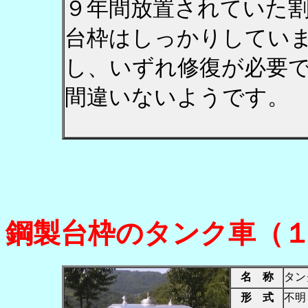
９年間放置されていた
台枠はしっかりしてい
し、いずれ修復が必要
間違いないようです。
鋼製台枠のタンク車（
名 称
タン
形 式
不明