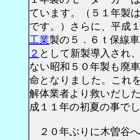
ています。（５１年製
です。）さらに、平成
工業
製の５．６ｔ保線車
２
として新製導入され
ない昭和５０年製も廃
命となりました。これ
解体業者より救いだし
成１１年の初夏の事で
２０年ぶりに木曽谷へ