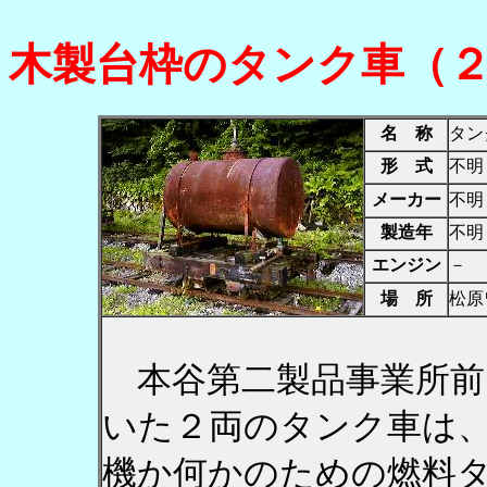
木製台枠のタンク車（
名 称
タン
形 式
不明
メーカー
不明
製造年
不明
エンジン
－
場 所
松原
本谷第二製品事業所前
いた２両のタンク車は
機か何かのための燃料