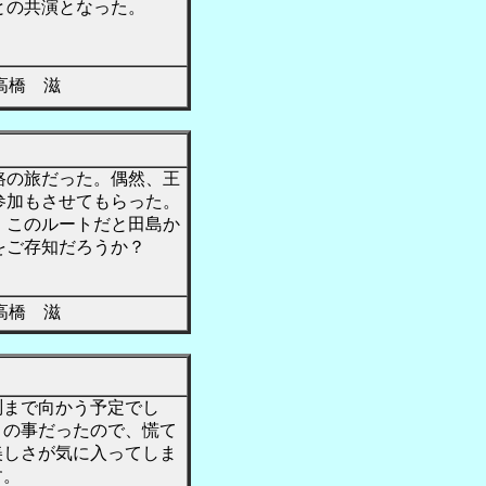
との共演となった。
橋 滋
路の旅だった。偶然、王
参加もさせてもらった。
。このルートだと田島か
をご存知だろうか？
橋 滋
まで向かう予定でし
との事だったので、慌て
美しさが気に入ってしま
す。