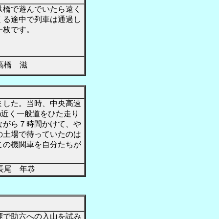
鉄橋で遊んでいたら遠く
くる途中で列車は通過し
一枚です。
橋 滋
ました。当時、中央高速
m近く一般道をひた走り
ながら７時間かけて、や
の土場で待っていたのは
この機関車を自分たちが
尾 年恭
鹿で助六への入山を試み