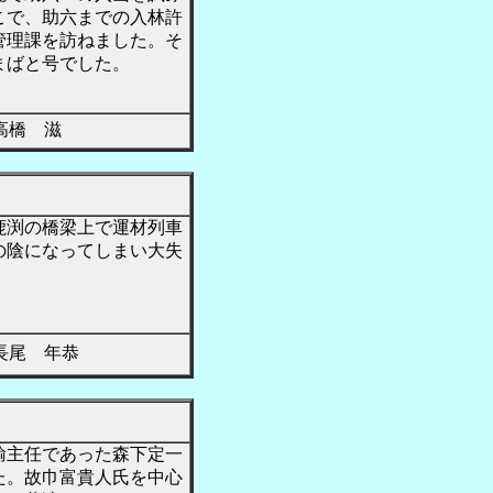
こで、助六までの入林許
管理課を訪ねました。そ
まばと号でした。
橋 滋
鹿渕の橋梁上で運材列車
の陰になってしまい大失
尾 年恭
輸主任であった森下定一
た。故巾富貴人氏を中心