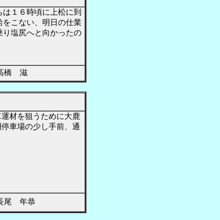
ちは１６時頃に上松に到
給をこない、明日の仕業
乗り塩尻へと向かったの
橋 滋
運材を狙うために大鹿
淵停車場の少し手前、通
尾 年恭