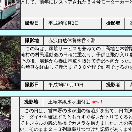
として、前年にレストアされた６４号モーターカー
撮影日
平成9年6月2日
撮影者
高
撮影地
赤沢自然休養林呑々淵
この時は、家族サービスを兼ねての上高地と木曽
滝村の村民運動会の日程に重なり、子供は飛び入り
その後、崩越から春山林道を抜けて赤沢へ向かった
ら焼笹を経由して赤沢まで３０分程で到着できるの
撮影日
平成9年10月10日
撮影者
高
撮影地
王滝本線氷ヶ瀬付近
new !
この日は、営林署の氷が瀬の宿泊所を出て、日向渕
た。ダイヤを確認するともうすぐ客レが下りてくる
てトンネルの脇の吊橋でカメラを構えました。水の
い、そのまま２～３列車撮りつづけた記憶がありま