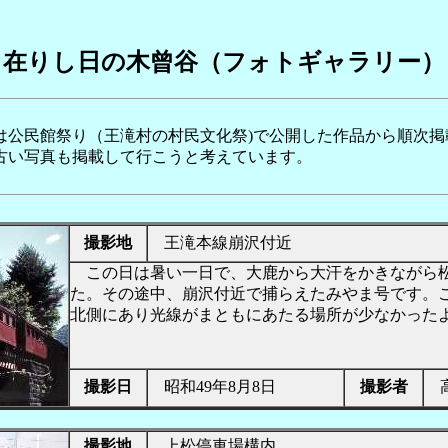
在りし日の木曾谷（フォトギャラリー）
公民館祭り（王滝村の村民文化祭)で公開した作品から順次掲
古い写真も掲載して行こうと考えています。
撮影地
王滝本線崩沢付近
この日は暑い一日で、大鹿から大汗をかきながら
た。その途中、崩沢付近で捕らえたみやま号です。
北側にあり光線がまともにあたる場所が少なかった
撮影日
昭和49年8月8日
撮影者
高
撮影地
上松停車場構内