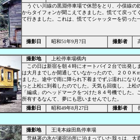
うぐい川線の黒淵停車場で休憩をとり、小俣線の
からタイフォンが聞こえてきました。慌てて戻って
て行きました。これは、慌ててシャッターを切った
撮影日
昭和51年9月7日
撮影者
高
撮影地
上松停車場構内
この日は新宿を朝４時にオートバイ２台で出発し
は大月までしか開通していなかったので、２００Ｋ
ました。途中で雨に降られ下着までずぶ濡れになり
っと上松に到着したのでした。天気も回復し、上松
「編成」のヘッドマークをつけた８４号機でした。
所有するなんて、夢にも思いませんでした。
撮影日
昭和49年8月27日
撮影者
長
撮影地
王滝本線田島停車場
営林署の氷が瀬宿泊所に泊まっていた我々は、大