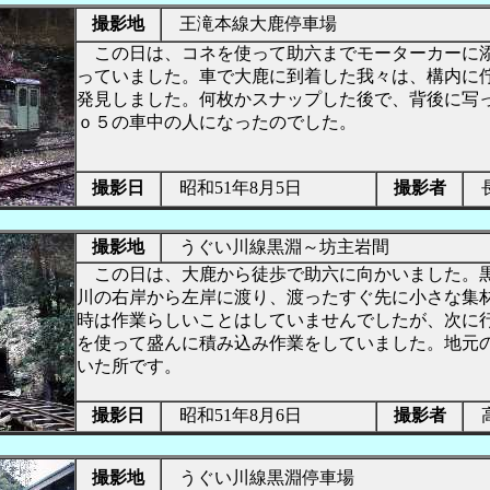
撮影地
王滝本線大鹿停車場
この日は、コネを使って助六までモーターカーに
っていました。車で大鹿に到着した我々は、構内に
発見しました。何枚かスナップした後で、背後に写
ｏ５の車中の人になったのでした。
撮影日
昭和51年8月5日
撮影者
長
撮影地
うぐい川線黒淵～坊主岩間
この日は、大鹿から徒歩で助六に向かいました。
川の右岸から左岸に渡り、渡ったすぐ先に小さな集
時は作業らしいことはしていませんでしたが、次に
を使って盛んに積み込み作業をしていました。地元
いた所です。
撮影日
昭和51年8月6日
撮影者
高
撮影地
うぐい川線黒淵停車場