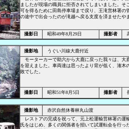
ましたが現場の職員に拒否されてしまいました。そ
可を得るために田島停車場まで戻り、王滝営林署の
の途中で出会ったのが滝越へ戻る支度を済ませたや
撮影日
昭和49年8月29日
撮影者
高
撮影地
うぐい川線大鹿付近
モーターカーで助六から大鹿に戻った我々は、大
を迎えました。車両達は思ったより背が低く、潅木
敗でした。
撮影日
昭和51年8月5日
撮影者
長
撮影地
赤沢自然休養林丸山渡
レストアの完成を祝って、元上松運輸営林署の運
氏をはじめ、多くの関係者を招いて試運転会を行っ