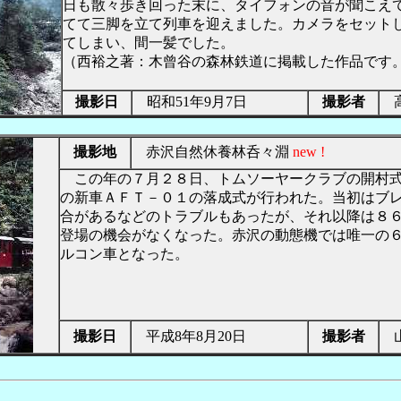
日も散々歩き回った末に、タイフォンの音が聞こえ
てて三脚を立て列車を迎えました。カメラをセット
てしまい、間一髪でした。
（西裕之著：木曾谷の森林鉄道に掲載した作品です
撮影日
昭和51年9月7日
撮影者
高
撮影地
赤沢自然休養林呑々淵
new !
この年の７月２８日、トムソーヤークラブの開村式
の新車ＡＦＴ－０１の落成式が行われた。当初はブ
合があるなどのトラブルもあったが、それ以降は８
登場の機会がなくなった。赤沢の動態機では唯一の
ルコン車となった。
撮影日
平成8年8月20日
撮影者
山