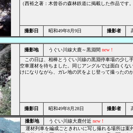
（西裕之著：木曾谷の森林鉄道に掲載した作品です
撮影日
昭和49年8月9日
撮影者
高
撮影地
うぐい川線大鹿～黒淵間
new !
この日は、相棒とうぐい川線の黒淵停車場の少し手
空車運材を待ちました。同じアングルでは面白くな
けになりながら、ガレ地の沢をよじ登って撮ったの
撮影日
昭和49年8月28日
撮影者
高
撮影地
うぐい川線大鹿付近
new !
運材列車を編成ごときれいに写し撮れる場所は案