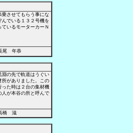
添乗させてもらう事にな
佇んでいる１３２号機を
っているモーターカーＮ
尾 年恭
黒淵の先で軌道はうぐい
材所がありました。この
行った時は２台の集材機
の人が本谷の所と呼んで
橋 滋