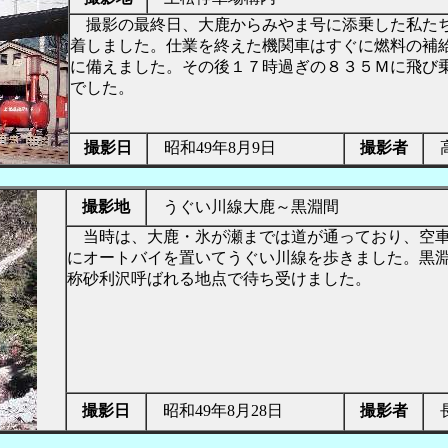
撮影の最終日、大鹿からみやま号に添乗した私た
着しました。仕業を終えた機関車はすぐに燃料の補
に備えました。その後１７時過ぎの８３５Ｍに飛び
でした。
撮影日
昭和49年8月9日
撮影者
高
撮影地
うぐい川線大鹿～黒淵間
当時は、大鹿・氷が瀬までは道が通っており、空車
にオートバイを置いてうぐい川線を歩きました。黒
称砂利沢呼ばれる地点で待ち受けました。
撮影日
昭和49年8月28日
撮影者
長