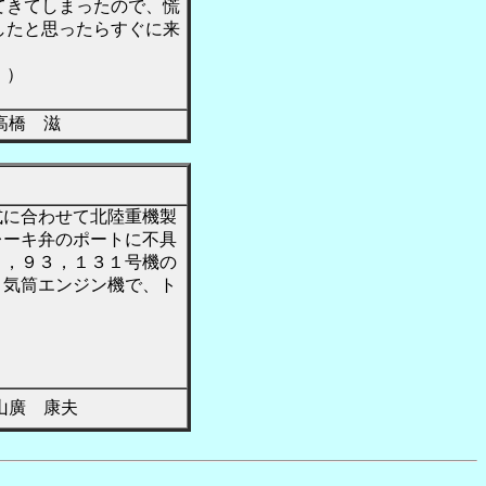
てきてしまったので、慌
したと思ったらすぐに来
。）
橋 滋
に合わせて北陸重機製
レーキ弁のポートに不具
６，９３，１３１号機の
６気筒エンジン機で、ト
廣 康夫